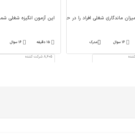
 حل تعارضات و اعتماد کردن به چالش می کشد. با شرکت در این آزم
یزان ماندگاری شغلی افراد را در حوزه هایی مانند وفاداری ، رضای
این آزمون انگیزه شغلی شما
16 سوال
مدرک
15 دقیقه
16 سوال
8,605 شرکت کننده
صفحه آزمون