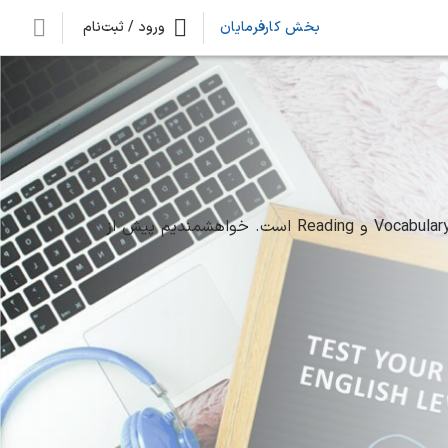
بخش کارفرمایان
ورود / ثبت‌نام
این تست جهت ارزیابی سطح عمومی زبان شما طراحی شده و شامل 60 پرسش در بخش های Vocabulary ،Grammar ،Listening و Reading است. خواهشمندیم پیش از