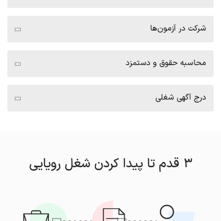
امروز
ارسال رزومه
شرکت در آزمون‌ها
کارشناس بازاریابی
کیان رهام پارسه
محاسبه حقوق و دستمزد
تهران
درج آگهی شغلی
امروز
ارسال رزومه
Cloud Engineer
ویستا سامانه آسا
۳ قدم تا پیدا کردن شغل رویایی
تهران
امروز
ارسال رزومه