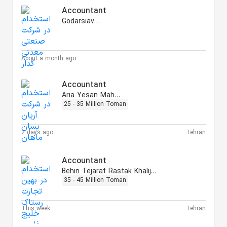
Accountant
Godarsiavash
About a month ago
Accountant
Aria Yesan Mahan
25 - 35 Million Toman
2 days ago
Tehran
Accountant
Behin Tejarat Rastak Khalij Fars
35 - 45 Million Toman
This week
Tehran