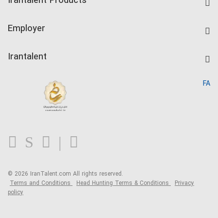
Irantalent Products
Create CV
IranTalent Tests
Companies Rate
Employer
Salary Dashboard
Post a Job
Kardix
Irantalent
Search CV
IranTalent Reports
Home
FA
MBTI Test
About us
Contact us
FAQ
Blog
© 2026 IranTalent.com
All rights reserved.
Terms and Conditions
Head Hunting Terms & Conditions
Privacy
policy