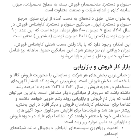
حقوق و دستمزد متخصصان فروش بسته به سطح تحصیلات، میزان
سابقه کاری و اندازه شرکت و صنعت متفاوت است.
به عنوان مثال، طبق داده‌های به دست آمده از ایران سلری، مرجع
حقوق و دستمزد ایران، میانگین حقوق و دستمزد کارشناس فروش در
سال ۱۴۰۱، مبلغ ۷ میلیون ۶۰۰ هزار تومان بوده است که این عدد از ۹
میلیون تومان (کمترین) تا ۲۰ میلیون تومان (بیشترین) متغیر است.
این امکان وجود دارد که با بالا رفتن سمت شغلی کارشناس فروش،
میزان دریافتی آن نیز بیشتر شود. این میانگین حقوق ماهانه نیز شامل
مسکن، حمل و نقل و سایر مزایا می‌شود.
بازار کار فروش و بازاریابی
از حیاتی‌ترین بخش‌های هر شرکت و سازمانی با محوریت فروش کالا و
یا خدمات، بخش فروش است. پیش‌بینی می‌شود که انتشار آگهی‌های
استخدام در حوزه فروش از سال 2021 تا 2031 حدود 10 درصد رشد
داشته باشد که سریع‌تر از میانگین دیگر مشاغل است. بنابراین می‌توان
گفت که بازار کارِ فروش و بازاریابی روند رشدِ خوبی خواهد داشت و
تقاضا برای استخدام کارشناسان فروش و دیگر افراد در این بخش،
بیشتر خواهد شد و شرکت‌ها برای افزایش سودآوری خود آگهی‌های
استخدامی خود را منتشر خواهند کرد. تقاضا برای افراد در حوزه فروش
و بازاریابی به دلیل موارد زیر زیاد است:
اهمیت روزافزونِ سیستم‌های ارتباطی دیجیتال مانند شبکه‌های
اجتماعی