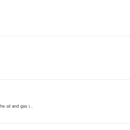
A multinational company active in the oil and gas industry