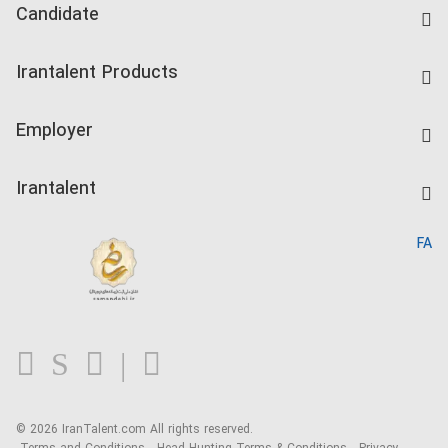
Candidate
Find Job
Irantalent Products
Create CV
IranTalent Tests
Companies Rate
Employer
Salary Dashboard
Post a Job
Kardix
Irantalent
Search CV
IranTalent Reports
Home
FA
MBTI Test
About us
Contact us
FAQ
Blog
© 2026 IranTalent.com
All rights reserved.