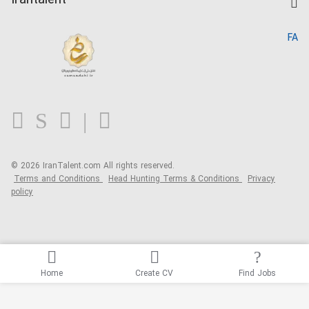
Irantalent
Search CV
IranTalent Reports
Home
FA
MBTI Test
About us
Contact us
FAQ
Blog
© 2026 IranTalent.com
All rights reserved.
Terms and Conditions
Head Hunting Terms & Conditions
Privacy
policy
Home
Create CV
Find Jobs