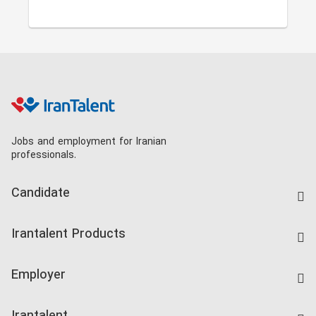
Jobs and employment for Iranian
professionals.
Candidate
Find Job
Irantalent Products
Create CV
IranTalent Tests
Companies Rate
Employer
Salary Dashboard
Post a Job
Kardix