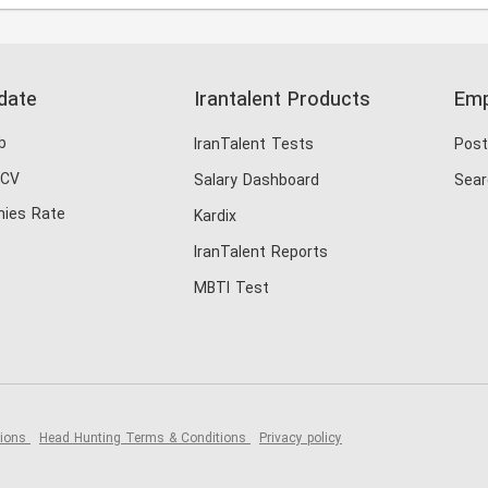
date
Irantalent Products
Emp
b
IranTalent Tests
Post
 CV
Salary Dashboard
Sear
ies Rate
Kardix
IranTalent Reports
MBTI Test
tions
Head Hunting Terms & Conditions
Privacy policy