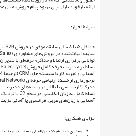
حضور و نمایندگی WREF در رویدادها، نشست‌ها و جلسات تخصصی و توسعه شبکه ارتباطی حرفه‌ای
ارائه بازخورد بازار برای بهبود پیام فروش، مدل ع
شرایط احراز:
حداقل ۵ تا ۸ سال سابقه موفق در فروش B2B، ترجیحاً در حوزه‌های املاک، خدمات مالی، عضویت‌های سازمانی، انجمن‌های حرفه‌ای یا رویدادهای بین‌المللی
سابقه اثبات‌شده در فروش‌های مشاوره‌ای (Consultative Sales) و نهایی‌سازی قراردادهای باارزش با مدیران ارشد و تصمیم‌گیرندگان سازمانی
توانایی برقراری ارتباط و مذاکره حرفه‌ای با مدیران C-Level، سرمایه‌گذاران، توسعه‌دهندگان، نهادهای مالی و سازمان‌های بزر
تسلط بر مدیریت چرخه کامل فروش (End-to-End Sales Cycle)
آشنایی و تجربه کار با سیستم‌های CRM (ترجیحاً Bitrix24) و ابزارهای مدرن فروش مبتنی بر هوش مصنوعی
برخورداری از شبکه ارتباطی حرفه‌ای (Professional Network) در صنایع مرتبط، مزیت محسوب می‌شود.
مدرک کارشناسی یا بالاتر در رشته‌های مدیریت، با
تسلط کامل به زبان انگلیسی در سطح C2 یا نزدیک به Native برای برگزاری جلسات، مذاکرات و مکاتبات رسمی با مدیران بین‌المللی
آشنایی با زبان‌های عربی، فرانسوی یا آلمانی مزی
مزایای همکاری:
همکاری با یک شرکت بین‌المللی مستقر در بریتانیا