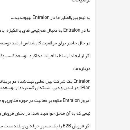
توضیحات
به تیم بین‌المللی ما در Entralon بپیوندید...
ما در Entralon به دنبال هم‌تیمی های باانگیزه، یادگیرنده و حرفه‌ای برای پیوستن به تیم فروش پروژه بین‌المللی WREF (World Real Estate Forum) هستیم.
در حال حاضر برای موقعیت کارشناس ارشد توسعه کسب‌وکار (bership Director | B2B Sales
اگر از ایجاد ارتباط با افراد، مذاکره، توسعه کس
درباره ما:
Plan) در لندن و دبی، شبکه‌ای گسترده از توسعه‌دهندگان، شرکای تجاری و زیرساخت‌های فناوری اختصاصی ایجاد کرده است.
امروز Entralon علاوه بر فعالیت در حوزه فناوری و خدمات B2B، توسعه و راه‌اندازی پروژه‌های بین‌المللی جدید را نیز بر عهده دارد که یکی از مهم‌ترین آن‌ها WREF (World Real Estate Forum) است؛ یک پلتفرم و مجمع بین‌المللی که با هدف گردهم آوردن رهبران صنعت املاک، سرمایه‌گذاران، توسعه‌دهندگان، نهادهای مالی و تصمیم‌گیران دولتی از سراسر جهان شکل گرفته است.
تیمی که به آن ملحق خواهید شد، در بخش فروش و توسعه کسب‌وکار WREF فعالیت می‌کند و مسئول توسعه شبکه اعضا، جذب مشارکت‌های سازمانی و گسترش جامعه حرفه‌ای این رویداد بین‌المللی خواهد بود. این فرصت، امکان همکاری مستقیم با یک تیم بین‌المللی،
اگر فروش B2B را یک مسیر حرفه‌ای و بلندمدت می‌دانید، از مذاکره با مدیران و تصمیم‌گیرندگان سازمانی انرژی می‌گیرید و دوست دارید در توسعه یک پروژه بین‌المللی نقش داشته باشید، مشتاق آشنایی با شما هستیم.