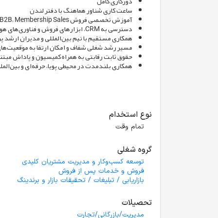
دورکاری کامل
ساعت کاری شناور هماهنگ با دفتر لندن
آموزش تخصصی فروش B2B، Membership Sales و بازارهای بین‌المللی
دسترسی به CRM، ابزارهای فروش و فناوری‌های هوش مصنوعی
همکاری مستقیم با تیم بین‌المللی و مدیران ارشد پر
مسیر رشد شغلی شفاف و امکان ارتقا به موقعیت‌های Senior Business Development و es Manager
حقوق ثابت رقابتی به همراه کمیسیون و پاداش مبتن
همکاری بلندمدت در محیطی پویا، حرفه‌ای و بین‌المل
نوع استخدام
تمام وقت
گروه شغلی
توسعه کسب‌وکار و مدیریت مشتریان کلیدی
فروش و خدمات پس از فروش
بازاریابی / تبلیغات / تحقیقات بازار و برندینگ
تحصیلات
مدیریت/بازرگانی/تجارت