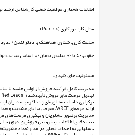
اطلاعات همکاری موقعیت شغلی کارشناس ارشد توسعه کسب‌وکار - B2B Sales
محل کار: دورکاری (Remote)
ساعت کاری: شناور، هماهنگ با دفتر لندن (حدود ۱۰:۰۰ تا ۱۸:۰۰ به وقت ایران)
حقوق: ۵۰ تا ۷۰ میلیون تومان (بر اساس تجربه و توانمندی) + پاداش و کمیسیون عملکرد
مسئولیت‌های کلیدی:
مدیریت کامل فرآیند فروش از اولین جلسه تا نهای
تبدیل فرصت‌های فروش تأییدشده (Qualified Leads) به عضویت‌های سالانه، عضویت مؤسس (Founding Membership) و قراردادهای سازمانی
برگزاری جلسات مشاوره‌ای و مذاکره با مدیران ار
ارائه حرفه‌ای WREF، معرفی مزایای عضویت و هدایت مشتری در فرآیند تصمیم‌گیری
مدیریت پرتفوی مشتریان و پیگیری فرصت‌های فروش در 
ثبت دقیق اطلاعات، پیش‌بینی فروش و به‌روزرسانی RM
دستیابی به اهداف فصلی درآمد و تعداد عضویت‌ه