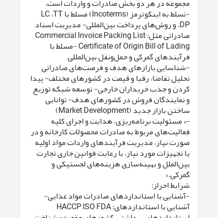
مجموعه در هر دو بخش صادرات و واردات است.
-تسلط به اینکوترمز (Incoterms) مسلط با LC ،TT
،DP و روش‌های پرداخت بین‌المللی- مدیریت اسناد
صادراتی مثل: Commercial Invoice Packing List
Certificate of Origin Bill of Lading -مسلط با
فرآیندهای گمرکی و حمل‌ونقل بین‌المللی
-شناسایی بازارهای هدف و فرصت‌های صادراتی
تحلیل تقاضا، رقبا و قیمت در کشورهای مختلف- پیدا
کردن و جذب خریداران خارجی- توسعه شبکه توزیع
و نمایندگان فروش در کشورهای هدف- توانایی
ساختن بازار جدید (Market Development)
-« مسئولیت برنامه‌ریزی، هدایت و اجرای کلیه
فعالیت‌های مربوط به صادرات محصولات کارخانه و در
صورت نیاز، مدیریت فرآیندهای واردات مواد اولیه
یا تجهیزات مورد نیاز، با رعایت قوانین جاری تجارت
بین‌الملل و بهینه‌سازی هزینه‌های لجستیکی و
گمرکی.»
شرایط احراز:
-آشنایی با استانداردهای صادرات مواد غذایی-
آشنایی با استانداردهای: HACCP ISO FDA
استانداردهای بهداشتی کشورهای مقصد- شناخت