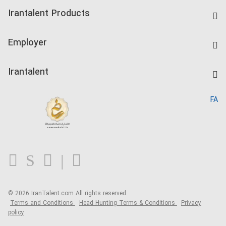
Find Job
Irantalent Products
Create CV
IranTalent Tests
Companies Rate
Employer
Salary Dashboard
Post a Job
Kardix
Irantalent
Search CV
IranTalent Reports
Home
FA
MBTI Test
About us
Contact us
FAQ
Blog
© 2026 IranTalent.com
All rights reserved.
Terms and Conditions
Head Hunting Terms & Conditions
Privacy
policy