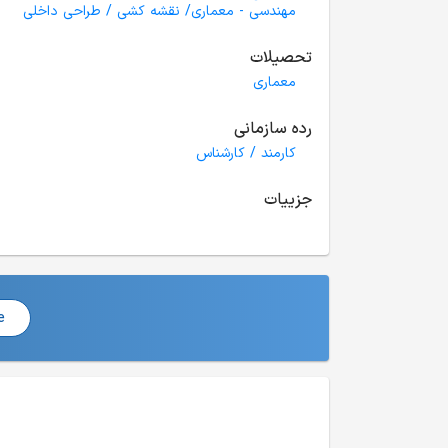
مهندسی - معماری/ نقشه کشی / طراحی داخلی
تحصیلات
معماری
رده سازمانی
کارمند / کارشناس
جزییات
e