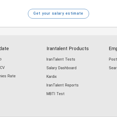
Get your salary estimate
date
Irantalent Products
Emp
b
IranTalent Tests
Post
 CV
Salary Dashboard
Sear
ies Rate
Kardix
IranTalent Reports
MBTI Test