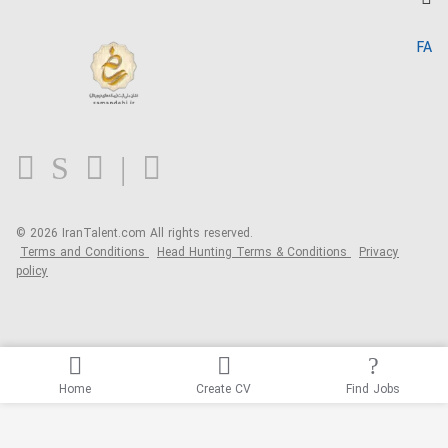
Search CV
IranTalent Reports
Home
FA
MBTI Test
About us
Contact us
FAQ
Blog
© 2026 IranTalent.com
All rights reserved.
Terms and Conditions
Head Hunting Terms & Conditions
Privacy
policy
Home
Create CV
Find Jobs