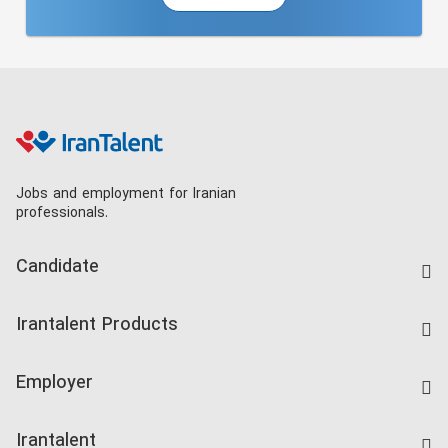
Jobs and employment for Iranian
professionals.
Candidate
Find Job
Irantalent Products
Create CV
IranTalent Tests
Companies Rate
Employer
Salary Dashboard
Post a Job
Kardix
Irantalent