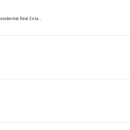
A Company Active in The Field of Residential Real Estate Sales