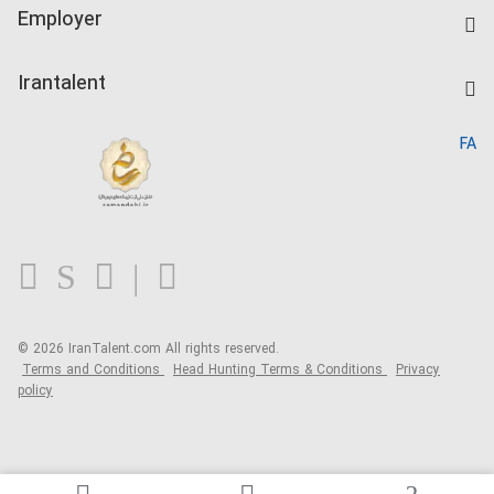
IranTalent Tests
Companies Rate
Employer
Salary Dashboard
Post a Job
Kardix
Irantalent
Search CV
IranTalent Reports
Home
FA
MBTI Test
About us
Contact us
FAQ
Blog
© 2026 IranTalent.com
All rights reserved.
Terms and Conditions
Head Hunting Terms & Conditions
Privacy
policy