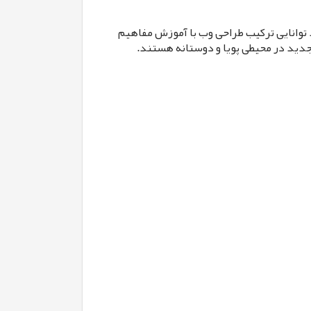
س رباتیک با تجربه در استفاده از Django و Python است. متقاضی باید توانایی ترکیب طراحی وب با آموزش مفاهیم
جدید در محیطی پویا و دوستانه هستند.