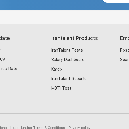
date
Irantalent Products
Emp
b
IranTalent Tests
Post
 CV
Salary Dashboard
Sear
ies Rate
Kardix
IranTalent Reports
MBTI Test
tions
Head Hunting Terms & Conditions
Privacy policy