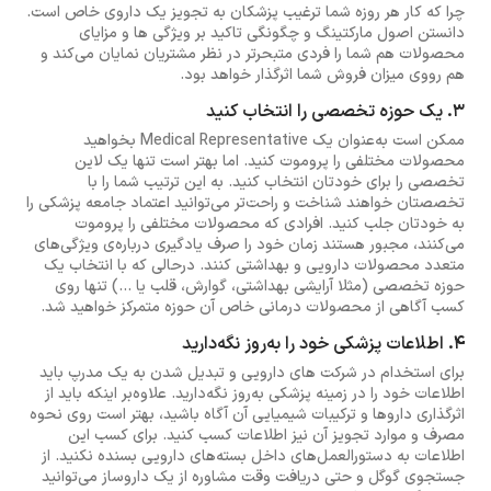
چرا که کار هر روزه شما ترغیب پزشکان به تجویز یک داروی خاص است.
دانستن اصول مارکتینگ و چگونگی تاکید بر ویژگی ‌ها و مزایای
محصولات هم شما را فردی متبحرتر در نظر مشتریان نمایان می‌کند و
هم رووی میزان فروش شما اثرگذار خواهد بود.
3. یک حوزه تخصصی را انتخاب کنید
ممکن است به‌عنوان یک Medical Representative بخواهید
محصولات مختلفی را پروموت کنید. اما بهتر است تنها یک لاین
تخصصی را برای خودتان انتخاب کنید. به این ترتیب شما را با
تخصصتان خواهند شناخت و راحت‌تر می‌توانید اعتماد جامعه پزشکی را
به خودتان جلب کنید. افرادی که محصولات مختلفی را پروموت
می‌کنند، مجبور هستند زمان خود را صرف یادگیری درباره‌ی ویژگی‌های
متعدد محصولات دارویی و بهداشتی کنند. درحالی که با انتخاب یک
حوزه تخصصی (مثلا آرایشی بهداشتی، گوارش، قلب یا ...) تنها روی
کسب آگاهی از محصولات درمانی خاص آن حوزه متمرکز خواهید شد.
4. اطلاعات پزشکی خود را به‌روز نگه‌دارید
برای استخدام در شرکت های دارویی و تبدیل شدن به یک مدرپ باید
اطلاعات خود را در زمینه پزشکی به‌روز نگه‌دارید. علاوه‌بر اینکه باید از
اثرگذاری داروها و ترکیبات شیمیایی آن آگاه باشید، بهتر است روی نحوه
مصرف و موارد تجویز آن نیز اطلاعات کسب کنید. برای کسب این
اطلاعات به دستورالعمل‌های داخل بسته‌های دارویی بسنده نکنید. از
جستجوی گوگل و حتی دریافت وقت مشاوره از یک داروساز می‌توانید