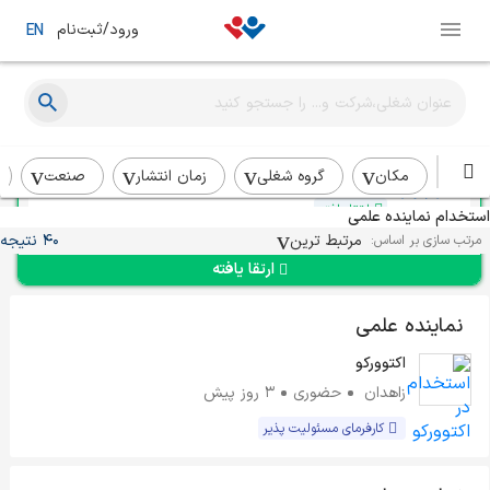
ورود/ثبت‌نام
EN
نماینده ارشد پزشکی
پوبر
تهران
بیش از یک ماه
مکان
گروه شغلی
زمان انتشار
صنعت
ارتقا یافته
استخدام نماینده علمی
مرتبط ترین
40 نتیجه
مرتب سازی بر اساس:
ارتقا یافته
نماینده علمی
اکتوورکو
زاهدان
حضوری
3 روز پیش
کارفرمای مسئولیت پذیر