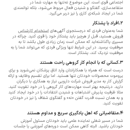
اجتماعی قوی است. این موضوع نه‌تنها به مهارت شما در
متقاعدسازی، گفتگو و شنیدن فعال مربوط می‌شود، بلکه توانمندی
شما در ایجاد شبکه‌ی کاری را نیز دربر می‌گیرد.
2.افراد با پشتکار
شما به‌عنوان فردی که درجستجوی آگهی‌های
استخدام کارشناس
فروش
هستید، قبل از هرچیز باید پشتکار خود را قوی کنید. چراکه در
مسیری پاگذاشته‌اید که ممکن است زمان زیادی طول بکشد تا به
موفقیت برسید. در این شرایط تنها ویژگی فردی که می‌تواند شما را به
موفقیت نزدیک کند، پشتکار است.
3.کسانی که با انجام کار گروهی راحت هستند
درست است که همراه با همکارانتان وارد اتاق پزشکان نمی‌شوید و برای
پروموت محصولات خودتان تنها هستید. اما برای تقسیم وظایف و ارائه
گزارش کار به مدیر فروش شرکت دارویی نیاز به همکاری با دیگران
دارید. درنتیجه بهتر است مهارت‌های کار گروهی را در خود تقویت کنید.
مثلا ظرفیت پذیرش اشتباهات و شنیدن انتقادات را در خود ایجاد کنید
و به همان نسبت قدرت گفتن «نه» و گفتگوی شفاف را نیز در خودتان
تقویت کنید.
4.متقاضیانی که اهل یادگیری سریع و مداوم هستند
شما در مسیر شغلی نماینده علمی باید خودتان مسئول آموزش
خودتان باشید. البته گاهی ممکن است دوره‌های آموزشی یا جلسات