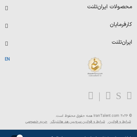
فرصت‌های شغلی
محصولات ایران‌تلنت
رزومه ساز
آزمون‌ها
امتیاز شرکت‌ها
کارفرمایان
داشبورد حقوق و دستمزد
درج آگهی شغلی
کاردیکس
ایران‌تلنت
جستجوی رزومه
گزارش‌ها
صفحه اصلی
EN
تست MBTI
درباره ایران تلنت
ارتباط با ما
سوالات متداول
بلاگ
© 2026 IranTalent.com
همه حقوق محفوظ است.
شرایط و قوانین
شرایط و قوانین سرویس هد هانتینگ
حریم خصوصی