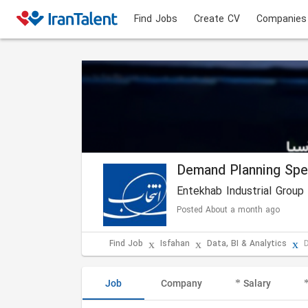
Find Jobs
Create CV
Companies
Demand Planning Spec
Entekhab Industrial Group
Posted About a month ago
Find Job
Isfahan
Data, BI & Analytics
Job
Company
Salary