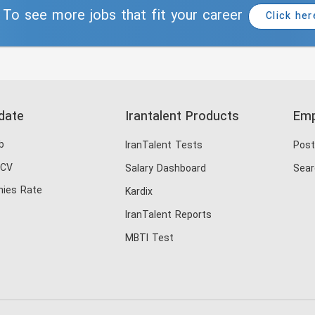
To see more jobs that fit your career
Click her
date
Irantalent Products
Emp
b
IranTalent Tests
Post
 CV
Salary Dashboard
Sear
ies Rate
Kardix
IranTalent Reports
MBTI Test