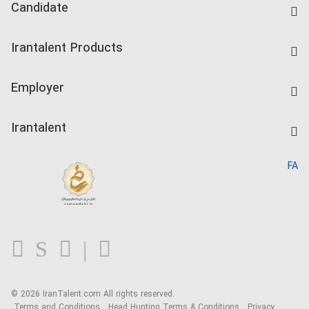
Candidate
Find Job
Irantalent Products
Create CV
IranTalent Tests
Companies Rate
Employer
Salary Dashboard
Post a Job
Kardix
Irantalent
Search CV
IranTalent Reports
Home
FA
MBTI Test
About us
Contact us
FAQ
Blog
© 2026 IranTalent.com
All rights reserved.
Terms and Conditions
Head Hunting Terms & Conditions
Privacy