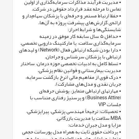
• مدیریت فرآیند مذاکرات سرمایه‌گذاری از اولین
تماس تا مرحله عقد قرارداد حقوقی در شرکت.
• حفظ ارتباط مستمر و حرفه‌ای با پزشکان سهام‌دار و
ارائه‌ی گزارش‌های پیشرفت پروژه به آن‌ها.
شایستگی‌ها و شرایط احراز:
• حداقل ۵ سال سابقه کار موفق در زمینه
سرمایه‌گذاری سلامت، یا مارکتینگ دارویی تخصصی.
• دارا بودن شبکه ارتباطی فعال (Network) و لیدهای
ارتباطی با پزشکان سرشناس و جراحان.
• تسلط کامل به ادبیات تخصصی حوزه درمان، ساختار
مدیریت بیمارستانی و قوانین نظام پزشکی.
• درک قوی از مفاهیم مالی (نرخ بازگشت سرمایه،
جریان نقدی و مدل‌های مشارکت).
• مهارتهای ارتباطی متمایز، پوشش حرفه‌ای
(Business Attire) و پرستیژ رفتاری متناسب با
جلسات VIP
• تحصیلات: ترجیحاً مهندسی پزشکی، پیراپزشکی،
MBA سلامت یا مدیریت بازرگانی.
مزایا و مدل جبران خدمات:
• پرداخت حقوق ثابت به همراه مدل پورسانت حجمی
متمایز و پاداش‌های فوق‌العاده از جذب سرمایه هر