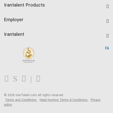
Find Job
Irantalent Products
Create CV
IranTalent Tests
Companies Rate
Employer
Salary Dashboard
Post a Job
Kardix
Irantalent
Search CV
IranTalent Reports
Home
FA
MBTI Test
About us
Contact us
FAQ
Blog
© 2026 IranTalent.com
All rights reserved.
Terms and Conditions
Head Hunting Terms & Conditions
Privacy
policy