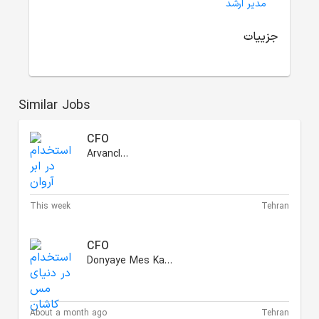
مدیر ارشد
جزییات
Similar Jobs
CFO
Arvancloud
This week
Tehran
CFO
Donyaye Mes Kashan
About a month ago
Tehran