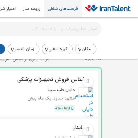
فرصت‌های شغلی
رزومه ساز
امتیاز شر
اطلاع‌رسانی شغلی را برای این جستجو فعال کنید
استخدام تولید و فرآیند
مکان
گروه شغلی
زمان انتشار
مرتب سازی بر اساس:
مرتبط
295 نتیجه
کارشناس فروش تجهیزات پزشکی
دایان طب سینا
مشهد
حدود یک ماه پیش
ارتقا یافته
حسابدار