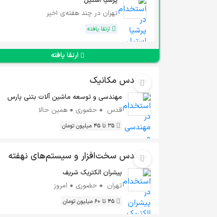
پرشیا استیل
تهران
در چند هفته‌ی اخیر
ارتقا یافته
ارتقا یافته
مهندس مکانیک
مهندسی و توسعه ماشین آلات بتنی پارس
قدس
حضوری
همین حالا
35 تا 45 میلیون تومان
مهندس سخت‌افزار و سیستم‌های نهفته
(Embedded)
پیشران الکتریک شریف
تهران
حضوری
امروز
45 تا 60 میلیون تومان